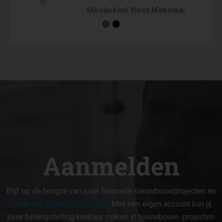
Mooijekind Vleut Makelaars Haarlem
Gedempte Oude Gracht 124
2011 GX Haarlem
stefan@mooijekindvleut.nl
https://www.mooijekindvleut.nl