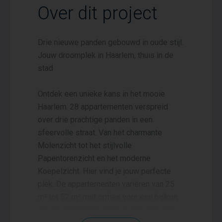
Over dit project
Drie nieuwe panden gebouwd in oude stijl.
Jouw droomplek in Haarlem, thuis in de
stad
Ontdek een unieke kans in het mooie
Haarlem. 28 appartementen verspreid
over drie prachtige panden in een
sfeervolle straat. Van het charmante
Molenzicht tot het stijlvolle
Papentorenzicht en het moderne
Koepelzicht. Hier vind je jouw perfecte
plek. De appartementen variëren van 25
m² tot 52 m² met opties voor een balkon,
privé buitenruimte of gedeelde tuin. Een