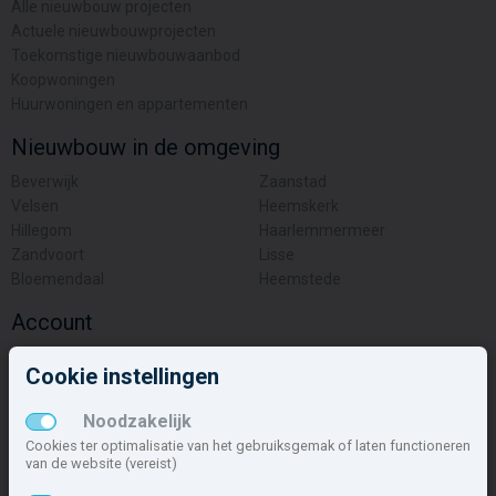
Nieuwbouw in deze gemeente
Alle nieuwbouw projecten
Actuele nieuwbouwprojecten
Toekomstige nieuwbouwaanbod
Koopwoningen
Huurwoningen en appartementen
Nieuwbouw in de omgeving
Beverwijk
Zaanstad
Velsen
Heemskerk
Hillegom
Haarlemmermeer
Cookie instellingen
Zandvoort
Lisse
Bloemendaal
Heemstede
Noodzakelijk
Cookies ter optimalisatie van het gebruiksgemak of laten functioneren
Account
van de website (vereist)
Inloggen