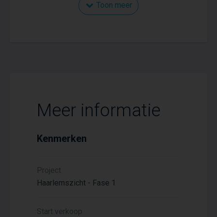
ideale keuze voor starters die dromen van
Toon meer
een duurzame toekomst. Alle woningen
zijn voorzien van energielabel A+. Ben je
enthousiast over dit project? Meld je
vandaag nog aan en blijf op de hoogte van
alle ontwikkelingen. We begeleiden je met
plezier op deze spannende weg naar jouw
nieuwe thuis!
Meer informatie
Kenmerken
Project
Haarlemszicht - Fase 1
Start verkoop