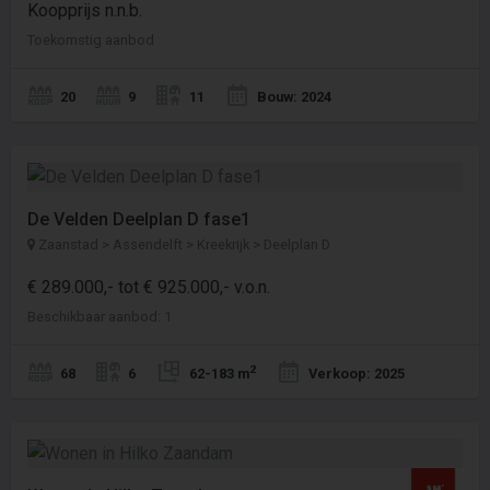
Koopprijs n.n.b.
Toekomstig aanbod
20
9
11
Bouw: 2024
De Velden Deelplan D fase1
Zaanstad > Assendelft > Kreekrijk > Deelplan D
€ 289.000,- tot € 925.000,- v.o.n.
Beschikbaar aanbod: 1
2
68
6
62-183 m
Verkoop: 2025