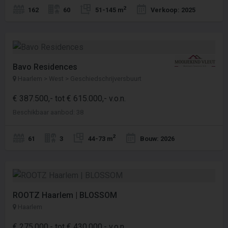
2
162
60
51-145 m
Verkoop: 2025
Bavo Residences
Haarlem > West > Geschiedschrijversbuurt
€ 387.500,- tot € 615.000,- v.o.n.
Beschikbaar aanbod: 38
2
61
3
44-73 m
Bouw: 2026
ROOTZ Haarlem | BLOSSOM
Haarlem
€ 275.000,- tot € 430.000,- v.o.n.