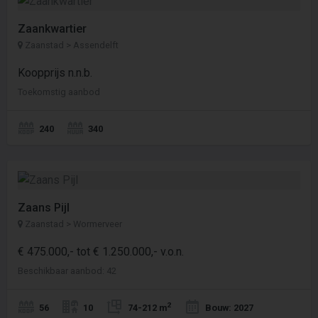
Zaankwartier
Zaanstad > Assendelft
Koopprijs n.n.b.
Toekomstig aanbod
240
340
Zaans Pijl
Zaanstad > Wormerveer
€ 475.000,- tot € 1.250.000,- v.o.n.
Beschikbaar aanbod: 42
2
56
10
74-212 m
Bouw: 2027