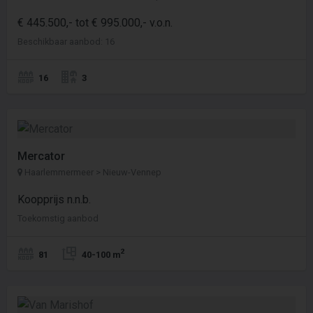
€ 445.500,- tot € 995.000,- v.o.n.
Beschikbaar aanbod: 16
16
3
Mercator
Haarlemmermeer > Nieuw-Vennep
Koopprijs n.n.b.
Toekomstig aanbod
2
81
40-100 m