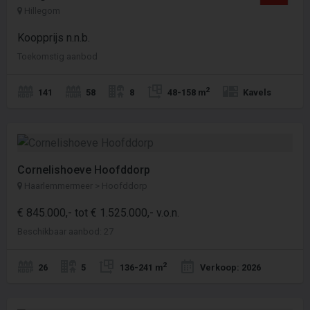
Hillegom
Koopprijs n.n.b.
Toekomstig aanbod
2
141
58
8
48-158 m
Kavels
Cornelishoeve Hoofddorp
Haarlemmermeer > Hoofddorp
€ 845.000,- tot € 1.525.000,- v.o.n.
Beschikbaar aanbod: 27
2
26
5
136-241 m
Verkoop: 2026