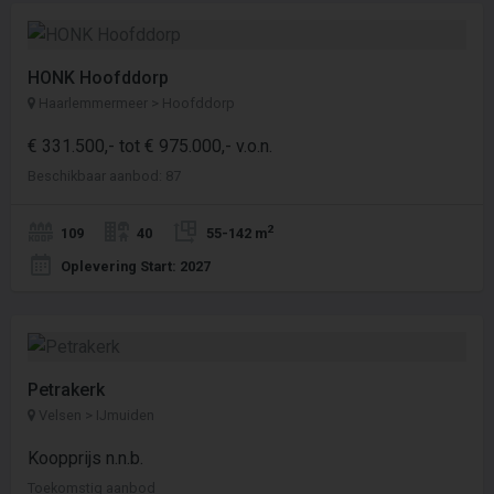
HONK Hoofddorp
Haarlemmermeer > Hoofddorp
€ 331.500,- tot € 975.000,- v.o.n.
Beschikbaar aanbod: 87
2
109
40
55-142 m
Oplevering Start: 2027
Petrakerk
Velsen > IJmuiden
Koopprijs n.n.b.
Toekomstig aanbod