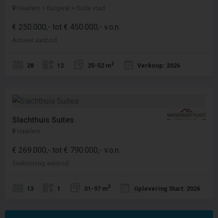
Haarlem > Burgwal > Oude stad
€ 250.000,- tot € 450.000,- v.o.n.
Actueel aanbod
2
28
12
25-52 m
Verkoop: 2026
Slachthuis Suites
Haarlem
€ 269.000,- tot € 790.000,- v.o.n.
Toekomstig aanbod
2
13
1
31-97 m
Oplevering Start: 2026