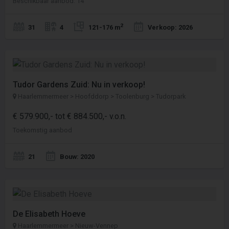
Beschikbaar aanbod: 14
2
31
4
121-176 m
Verkoop: 2026
Tudor Gardens Zuid: Nu in verkoop!
Haarlemmermeer > Hoofddorp > Toolenburg > Tudorpark
€ 579.900,- tot € 884.500,- v.o.n.
Toekomstig aanbod
21
Bouw: 2020
De Elisabeth Hoeve
Haarlemmermeer > Nieuw-Vennep