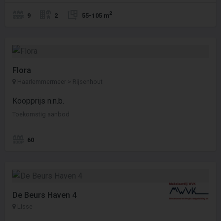
2
9
2
55-105 m
Flora
Haarlemmermeer > Rijsenhout
Koopprijs n.n.b.
Toekomstig aanbod
60
De Beurs Haven 4
Lisse