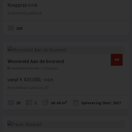
Koopprijs n.n.b.
Toekomstig aanbod
200
Woonveld Aan de bosrand
Haarlemmermeer > Cruquius
vanaf € 435.000,- v.o.n.
Beschikbaar aanbod: 20
2
20
2
66-66 m
Oplevering Start: 2027