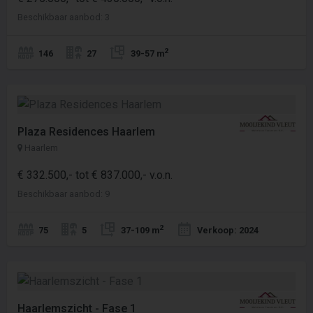
Beschikbaar aanbod: 3
2
146
27
39-57 m
Plaza Residences Haarlem
Haarlem
€ 332.500,- tot € 837.000,- v.o.n.
Beschikbaar aanbod: 9
2
75
5
37-109 m
Verkoop: 2024
Haarlemszicht - Fase 1