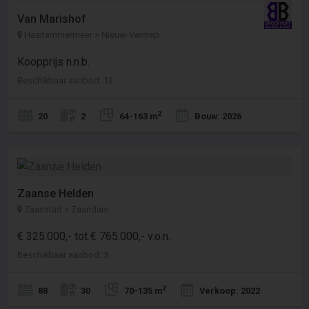
Van Marishof
Haarlemmermeer > Nieuw-Vennep
Koopprijs n.n.b.
Beschikbaar aanbod: 13
2
20
2
64-163 m
Bouw: 2026
Zaanse Helden
Zaanstad > Zaandam
€ 325.000,- tot € 765.000,- v.o.n.
Beschikbaar aanbod: 3
2
88
30
70-135 m
Verkoop: 2022