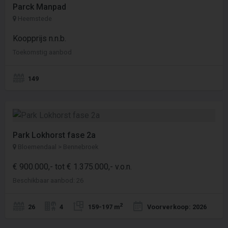
Parck Manpad
Heemstede
Koopprijs n.n.b.
Toekomstig aanbod
149
Park Lokhorst fase 2a
Bloemendaal > Bennebroek
€ 900.000,- tot € 1.375.000,- v.o.n.
Beschikbaar aanbod: 26
2
26
4
159-197 m
Voorverkoop: 2026