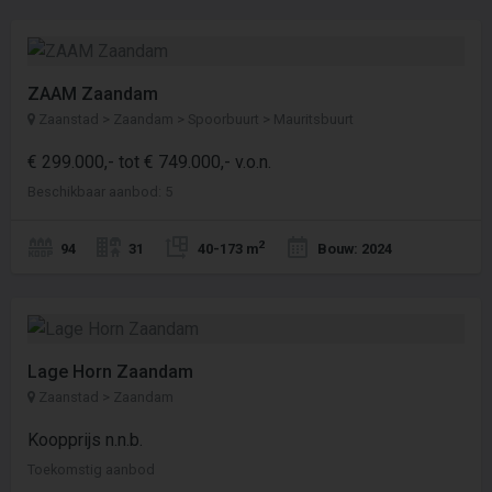
ZAAM Zaandam
Zaanstad > Zaandam > Spoorbuurt > Mauritsbuurt
€ 299.000,- tot € 749.000,- v.o.n.
Beschikbaar aanbod: 5
2
94
31
40-173 m
Bouw: 2024
Lage Horn Zaandam
Zaanstad > Zaandam
Koopprijs n.n.b.
Toekomstig aanbod