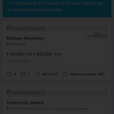
De onderstaande
35
projecten in de regio Haarlem zijn
op onze partnersites gevonden:
Kerklaan Residentie
Heemstede
€ 450.000,- tot € 895.000,- v.o.n.
Actueel aanbod
2
6
1
68-121 m
Oplevering Start: 2027
Toekomstig aanbod
Haarlemmermeer > Cruquius > Cruquius Cruqiushoeve