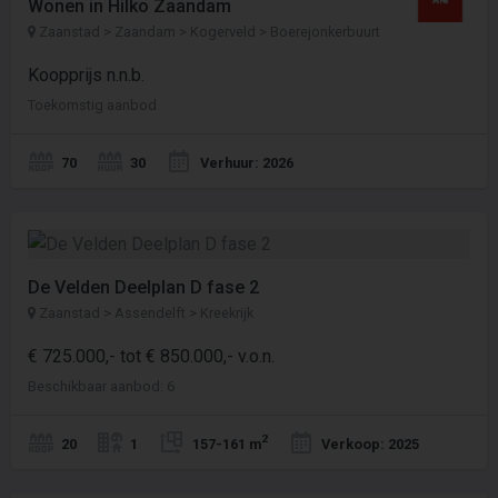
Wonen in Hilko Zaandam
Zaanstad > Zaandam > Kogerveld > Boerejonkerbuurt
Koopprijs n.n.b.
Toekomstig aanbod
70
30
Verhuur: 2026
De Velden Deelplan D fase 2
Zaanstad > Assendelft > Kreekrijk
€ 725.000,- tot € 850.000,- v.o.n.
Beschikbaar aanbod: 6
2
20
1
157-161 m
Verkoop: 2025