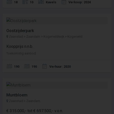
18
10
Kavels
Verkoop: 2024
Oostzijderpark
Zaanstad > Zaandam > Kogerveldwijk > Kogerveld
Koopprijs n.n.b.
Toekomstig aanbod
190
190
Verhuur: 2020
Muntbloem
Zaanstad > Zaandam
€ 315.000,- tot € 697.500,- v.o.n.