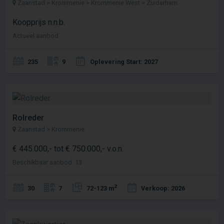
Zaanstad > Krommenie > Krommenie West > Zuiderham
Koopprijs n.n.b.
Actueel aanbod
235
9
Oplevering Start: 2027
Rolreder
Zaanstad > Krommenie
€ 445.000,- tot € 750.000,- v.o.n.
Beschikbaar aanbod: 13
2
30
7
72-123 m
Verkoop: 2026