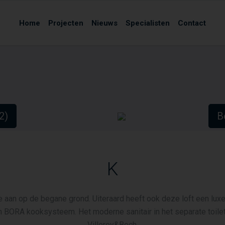
Home
Projecten
Nieuws
Specialisten
Contact
(2)
Be
K
je aan op de begane grond. Uiteraard heeft ook deze loft een lux
 BORA kooksysteem. Het moderne sanitair in het separate toile
Villeroy&Boch.