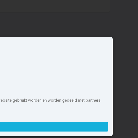
Overige
Nieuwbouwnieuws
Contact
Zakelijk
 website gebruikt worden en worden gedeeld met partners.
1 projecten de meest complete
nstellen