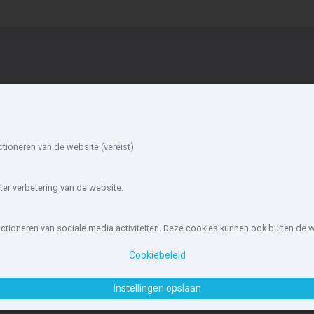
ieuwbouw in de
Account
mgeving
Inloggen
ctioneren van de website (vereist)
Inschrijven
everwijk
Zaanstad
Wachtwoord vergeten
elsen
Heemskerk
illegom
Haarlemmermeer
er verbetering van de website.
andvoort
Lisse
loemendaal
Heemstede
unctioneren van sociale media activiteiten. Deze cookies kunnen ook buiten de
ouw-nederland.nl
, met meer dan 85.466 nieuwbouwwoningen in 1.62
Cookiebeleid
wOffice B.V.
Disclaimer
|
Privacyverklaring & Cookiebeleid
|
Cookies i
Instellingen opslaan