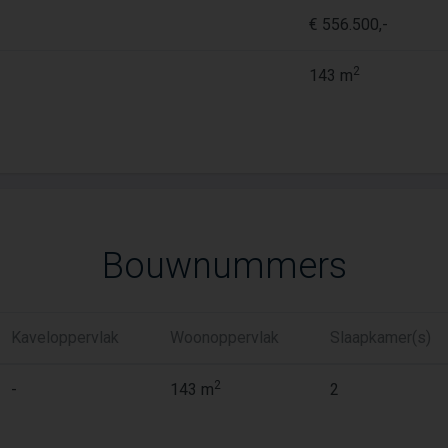
€ 556.500,-
2
143 m
Bouwnummers
Kaveloppervlak
Woonoppervlak
Slaapkamer(s)
2
-
143 m
2