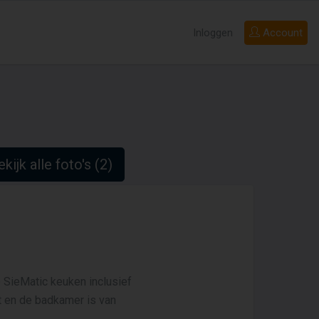
Inloggen
Account
kijk alle foto's (2)
e SieMatic keuken inclusief
t en de badkamer is van