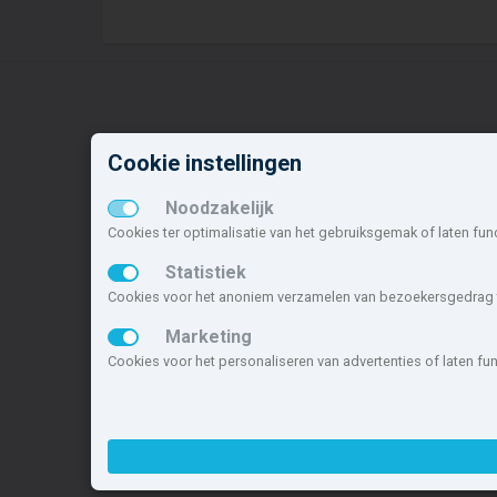
Cookie instellingen
Nieuwbouw in deze
N
gemeente
o
Noodzakelijk
Cookies ter optimalisatie van het gebruiksgemak of laten fun
Alle nieuwbouw projecten
B
Actuele nieuwbouwprojecten
V
Statistiek
Toekomstige nieuwbouwaanbod
H
Cookies voor het anoniem verzamelen van bezoekersgedrag t
Koopwoningen
Z
Marketing
Huurwoningen en appartementen
B
Cookies voor het personaliseren van advertenties of laten f
Deze site maakt deel uit van
www.nieuwb
nieuwbouwsite van Nederland.
Copyright © 2007- 2026 Xitres Nieuwbou