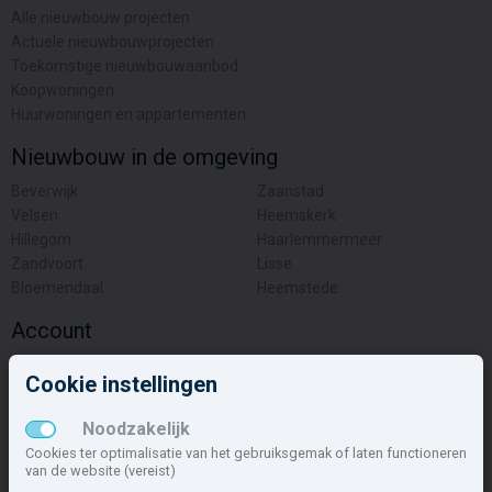
Alle nieuwbouw projecten
Actuele nieuwbouwprojecten
Toekomstige nieuwbouwaanbod
Koopwoningen
Huurwoningen en appartementen
Nieuwbouw in de omgeving
Beverwijk
Zaanstad
Velsen
Heemskerk
Hillegom
Haarlemmermeer
Zandvoort
Lisse
Bloemendaal
Heemstede
Account
Inloggen
Cookie instellingen
Inschrijven
Wachtwoord vergeten
Noodzakelijk
Overige
Cookies ter optimalisatie van het gebruiksgemak of laten functioneren
van de website (vereist)
Nieuwbouwnieuws