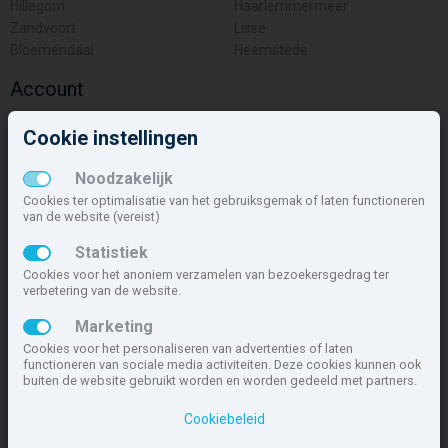
Hillegom
Haarlemmermeer
Zandvoort
Lisse
Bloemendaal
Heemstede
Account
Inloggen
Cookie instellingen
Inschrijven
Wachtwoord vergeten
Noodzakelijk
Overige
Cookies ter optimalisatie van het gebruiksgemak of laten functioneren
van de website (vereist)
Nieuwbouwnieuws
Statistiek
Contact
Cookies voor het anoniem verzamelen van bezoekersgedrag ter
Zakelijk
verbetering van de website.
Deze site maakt deel uit van
www.nieuwbouw-nederland.nl
, met
Marketing
meer dan 85.282 nieuwbouwwoningen in 1.619 projecten de meest
Cookies voor het personaliseren van advertenties of laten
complete nieuwbouwsite van Nederland.
functioneren van sociale media activiteiten. Deze cookies kunnen ook
buiten de website gebruikt worden en worden gedeeld met partners.
Copyright © 2007- 2026 Xitres NieuwbouwOffice B.V.
Disclaimer
|
Cookiebeleid
Privacyverklaring & Cookiebeleid
|
Cookies instellen