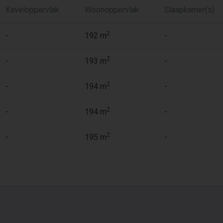
Kaveloppervlak
Woonoppervlak
Slaapkamer(s)
2
-
192 m
-
2
-
193 m
-
2
-
194 m
-
2
-
194 m
-
2
-
195 m
-