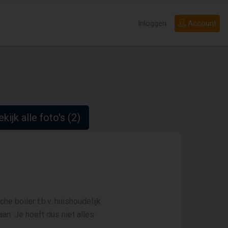
Inloggen
Account
kijk alle foto's (2)
e boiler t.b.v. huishoudelijk
an. Je hoeft dus niet alles