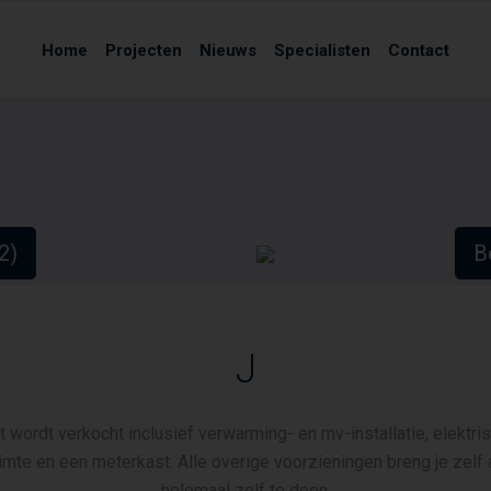
Home
Projecten
Nieuws
Specialisten
Contact
(2)
Be
J
wordt verkocht inclusief verwarming- en mv-installatie, elektrisch
imte en een meterkast. Alle overige voorzieningen breng je zelf a
helemaal zelf te doen.